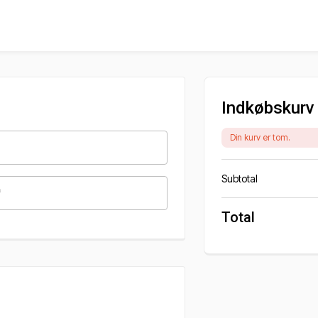
Indkøbskurv
Din kurv er tom.
Subtotal
*
Total