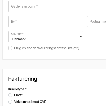
Gadenavn og nr
*
By
*
Postnumm
Country
*
Brug en anden faktureringsadresse.
(valgfri)
Fakturering
Kundetype
*
Privat
Virksomhed med CVR