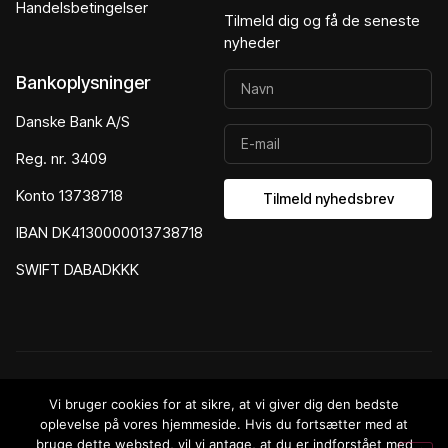
Handelsbetingelser
Tilmeld dig og få de seneste
nyheder
Bankoplysninger
Danske Bank A/S
Reg. nr. 3409
Konto 13738718
Tilmeld nyhedsbrev
IBAN DK4130000013738718
SWIFT DABADKKK
© 2026 Gigantkalenderen.dk – Alle rettigheder reserveret.
Vi bruger cookies for at sikre, at vi giver dig den bedste
oplevelse på vores hjemmeside. Hvis du fortsætter med at
Webshop designet og udviklet af
NowOnline
bruge dette websted, vil vi antage, at du er indforstået med