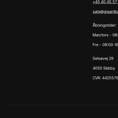
+45 40 45 57
salg@gigantk
Åbningstider:
Man/tors - 08
Fre - 08:00-1
Selsøvej 29
4050 Skibby
CVR: 442557